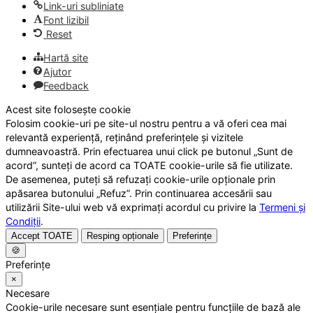
Link-uri subliniate
Font lizibil
Reset
Hartă site
Ajutor
Feedback
Acest site folosește cookie
Folosim cookie-uri pe site-ul nostru pentru a vă oferi cea mai
relevantă experiență, reținând preferințele și vizitele
dumneavoastră. Prin efectuarea unui click pe butonul „Sunt de
acord”, sunteți de acord ca TOATE cookie-urile să fie utilizate.
De asemenea, puteți să refuzați cookie-urile opționale prin
apăsarea butonului „Refuz”. Prin continuarea accesării sau
utilizării Site-ului web vă exprimați acordul cu privire la
Termeni și
Condiții
.
Accept TOATE
Resping opționale
Preferințe
🍪
Preferințe
×
Necesare
Cookie-urile necesare sunt esențiale pentru funcțiile de bază ale