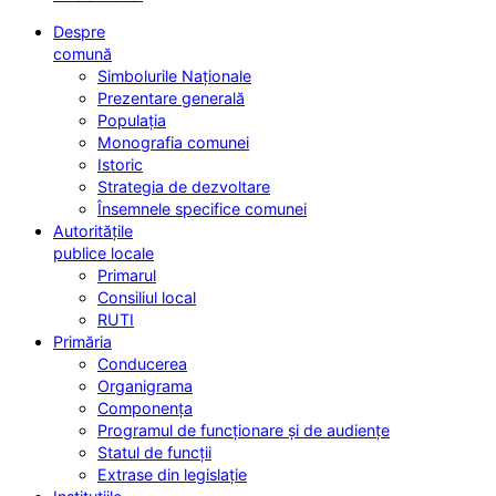
Despre
comună
Simbolurile Naționale
Prezentare generală
Populația
Monografia comunei
Istoric
Strategia de dezvoltare
Însemnele specifice comunei
Autoritățile
publice locale
Primarul
Consiliul local
RUTI
Primăria
Conducerea
Organigrama
Componența
Programul de funcționare și de audiențe
Statul de funcții
Extrase din legislație