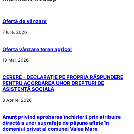
Ofertă de vânzare
7 Iulie, 2026
Oferta vânzare teren agricol
19 Mai, 2026
CERERE – DECLARAŢIE PE PROPRIA RĂSPUNDERE
PENTRU ACORDAREA UNOR DREPTURI DE
ASISTENȚĂ SOCIALĂ
8 Aprilie, 2026
Anunț privind aprobarea închirierii prin atribuire
directă a unor suprafețe de pășune aflate în
domeniul privat al comunei Valea Mare