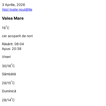
3 Aprilie, 2026
Vezi toate noutățile
Valea Mare
°
19
C
cer acoperit de nori
Răsărit: 06:04
Apus: 20:39
Vineri
°
30/16
C
Sâmbătă
°
29/15
C
Duminică
°
28/14
C