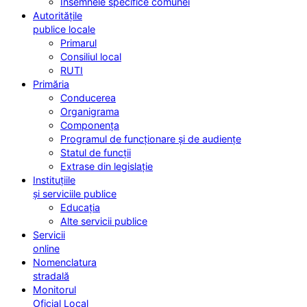
Însemnele specifice comunei
Autoritățile
publice locale
Primarul
Consiliul local
RUTI
Primăria
Conducerea
Organigrama
Componența
Programul de funcționare și de audiențe
Statul de funcții
Extrase din legislație
Instituțiile
și serviciile publice
Educația
Alte servicii publice
Servicii
online
Nomenclatura
stradală
Monitorul
Oficial Local