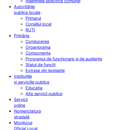
Însemnele specifice comunei
Autoritățile
publice locale
Primarul
Consiliul local
RUTI
Primăria
Conducerea
Organigrama
Componența
Programul de funcționare și de audiențe
Statul de funcții
Extrase din legislație
Instituțiile
și serviciile publice
Educația
Alte servicii publice
Servicii
online
Nomenclatura
stradală
Monitorul
Oficial Local