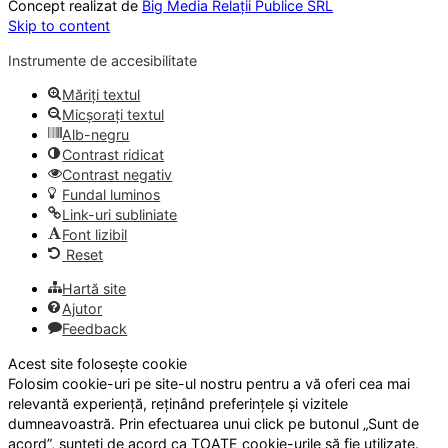
Concept realizat de
Big Media Relații Publice SRL
Skip to content
Instrumente de accesibilitate
Măriți textul
Micșorați textul
Alb-negru
Contrast ridicat
Contrast negativ
Fundal luminos
Link-uri subliniate
Font lizibil
Reset
Hartă site
Ajutor
Feedback
Acest site folosește cookie
Folosim cookie-uri pe site-ul nostru pentru a vă oferi cea mai
relevantă experiență, reținând preferințele și vizitele
dumneavoastră. Prin efectuarea unui click pe butonul „Sunt de
acord”, sunteți de acord ca TOATE cookie-urile să fie utilizate.