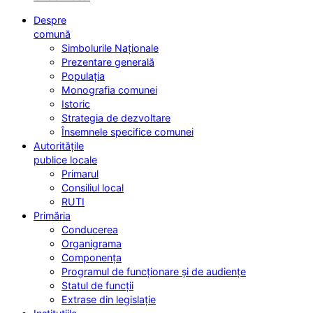
Despre
comună
Simbolurile Naționale
Prezentare generală
Populația
Monografia comunei
Istoric
Strategia de dezvoltare
Însemnele specifice comunei
Autoritățile
publice locale
Primarul
Consiliul local
RUTI
Primăria
Conducerea
Organigrama
Componența
Programul de funcționare și de audiențe
Statul de funcții
Extrase din legislație