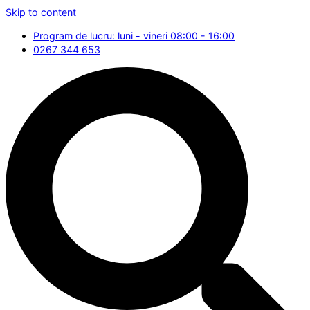
Skip to content
Program de lucru: luni - vineri 08:00 - 16:00
0267 344 653