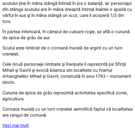
scutului ţine în mâna stângă întinsă în jos o balanţă, iar personajul
din stânga scutului are în mâna dreaptă întinsă înainte o spadă cu
vârful în sus şi în mâna stângă un scut, care îi acoperă 1/3 din
tors.
În partea inferioară, în câmpul de culoare roşie, se află o cunună
de spice de grâu de aur.
Scutul este timbrat de o coroană murală de argint cu un turn
crenelat.
Cele două personaje nimbate şi înaripate îi reprezintă pe Sfinţii
Mihail şi Gavril şi evocă biserica din localitate cu hramul
Arhanghelilor Mihail şi Gavril, construită în anul 1793 – monument
istoric.
Cununa de spice de grâu reprezintă activitatea specifică zonei,
agricultura.
Coroana murală cu un turn crenelat semnifică faptul că localitatea
are rangul de comună.
Vezi mai mult