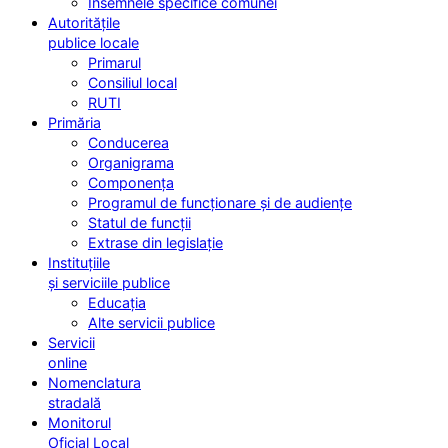
Însemnele specifice comunei
Autoritățile
publice locale
Primarul
Consiliul local
RUTI
Primăria
Conducerea
Organigrama
Componența
Programul de funcționare și de audiențe
Statul de funcții
Extrase din legislație
Instituțiile
și serviciile publice
Educația
Alte servicii publice
Servicii
online
Nomenclatura
stradală
Monitorul
Oficial Local