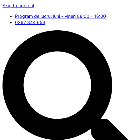
Skip to content
Program de lucru: luni - vineri 08:00 - 16:00
0267 344 653