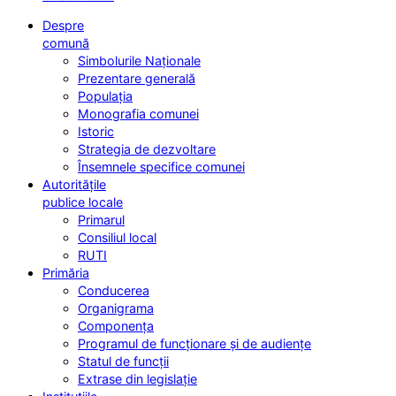
Despre
comună
Simbolurile Naționale
Prezentare generală
Populația
Monografia comunei
Istoric
Strategia de dezvoltare
Însemnele specifice comunei
Autoritățile
publice locale
Primarul
Consiliul local
RUTI
Primăria
Conducerea
Organigrama
Componența
Programul de funcționare și de audiențe
Statul de funcții
Extrase din legislație