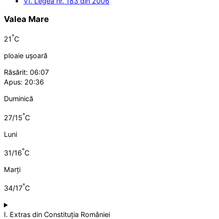
VI. Legea nr. 183 din 2006
Valea Mare
°
21
C
ploaie ușoară
Răsărit: 06:07
Apus: 20:36
Duminică
°
27/15
C
Luni
°
31/16
C
Marți
°
34/17
C
I. Extras din Constituția României