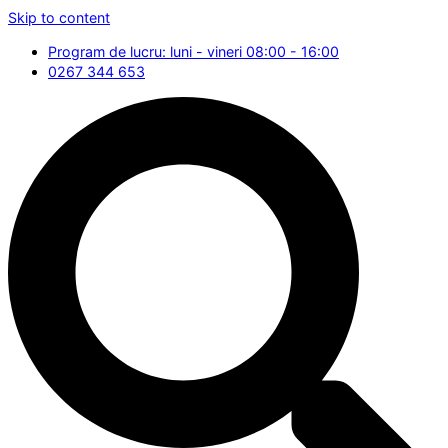
Skip to content
Program de lucru: luni - vineri 08:00 - 16:00
0267 344 653