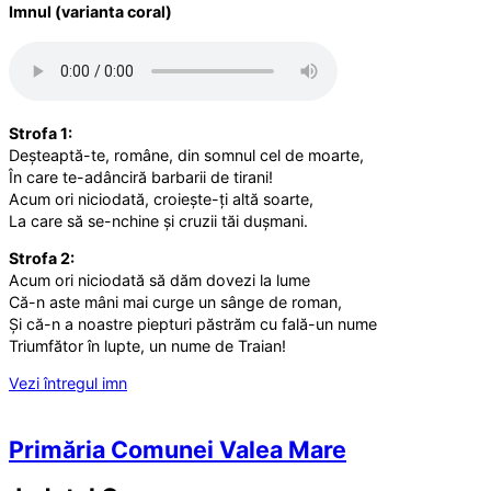
Imnul (varianta coral)
Strofa 1:
Deșteaptă-te, române, din somnul cel de moarte,
În care te-adânciră barbarii de tirani!
Acum ori niciodată, croiește-ți altă soarte,
La care să se-nchine și cruzii tăi dușmani.
Strofa 2:
Acum ori niciodată să dăm dovezi la lume
Că-n aste mâni mai curge un sânge de roman,
Și că-n a noastre piepturi păstrăm cu fală-un nume
Triumfător în lupte, un nume de Traian!
Vezi întregul imn
Primăria Comunei Valea Mare