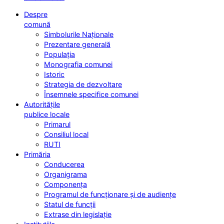
Despre
comună
Simbolurile Naționale
Prezentare generală
Populația
Monografia comunei
Istoric
Strategia de dezvoltare
Însemnele specifice comunei
Autoritățile
publice locale
Primarul
Consiliul local
RUTI
Primăria
Conducerea
Organigrama
Componența
Programul de funcționare și de audiențe
Statul de funcții
Extrase din legislație