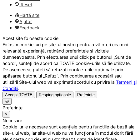
Reset
Hartă site
Ajutor
Feedback
Acest site folosește cookie
Folosim cookie-uri pe site-ul nostru pentru a vă oferi cea mai
relevantă experiență, reținând preferințele și vizitele
dumneavoastră. Prin efectuarea unui click pe butonul „Sunt de
acord”, sunteți de acord ca TOATE cookie-urile să fie utilizate.
De asemenea, puteți să refuzați cookie-urile opționale prin
apăsarea butonului „Refuz”. Prin continuarea accesării sau
utilizării Site-ului web vă exprimați acordul cu privire la
Termeni și
Condiții
.
Accept TOATE
Resping opționale
Preferințe
🍪
Preferințe
×
Necesare
Cookie-urile necesare sunt esențiale pentru funcțiile de bază ale
site-ului web, iar site-ul web nu va funcționa în modul dorit fără
ele.Aceste cookie-uri nu stochează date de identificare