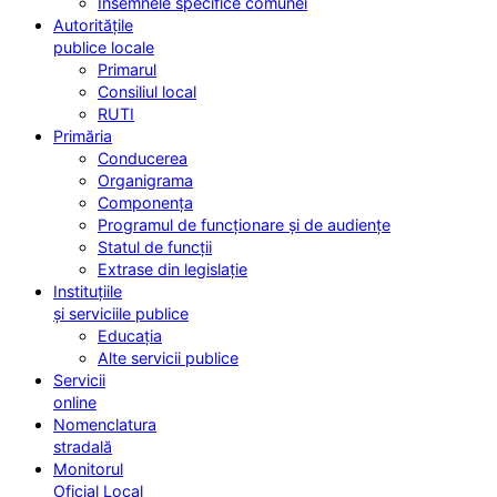
Însemnele specifice comunei
Autoritățile
publice locale
Primarul
Consiliul local
RUTI
Primăria
Conducerea
Organigrama
Componența
Programul de funcționare și de audiențe
Statul de funcții
Extrase din legislație
Instituțiile
și serviciile publice
Educația
Alte servicii publice
Servicii
online
Nomenclatura
stradală
Monitorul
Oficial Local