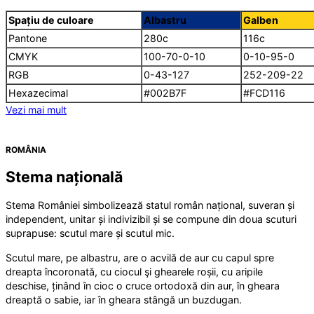
Spațiu de culoare
Albastru
Galben
Pantone
280c
116c
CMYK
100-70-0-10
0-10-95-0
RGB
0-43-127
252-209-22
Hexazecimal
#002B7F
#FCD116
Vezi mai mult
ROMÂNIA
Stema națională
Stema României simbolizează statul român național, suveran și
independent, unitar și indivizibil și se compune din doua scuturi
suprapuse: scutul mare și scutul mic.
Scutul mare, pe albastru, are o acvilă de aur cu capul spre
dreapta încoronată, cu ciocul şi ghearele roșii, cu aripile
deschise, ținând în cioc o cruce ortodoxă din aur, în gheara
dreaptă o sabie, iar în gheara stângă un buzdugan.