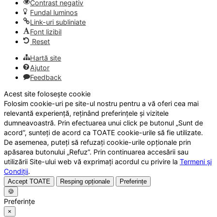
Contrast negativ
Fundal luminos
Link-uri subliniate
Font lizibil
Reset
Hartă site
Ajutor
Feedback
Acest site folosește cookie
Folosim cookie-uri pe site-ul nostru pentru a vă oferi cea mai
relevantă experiență, reținând preferințele și vizitele
dumneavoastră. Prin efectuarea unui click pe butonul „Sunt de
acord”, sunteți de acord ca TOATE cookie-urile să fie utilizate.
De asemenea, puteți să refuzați cookie-urile opționale prin
apăsarea butonului „Refuz”. Prin continuarea accesării sau
utilizării Site-ului web vă exprimați acordul cu privire la
Termeni și
Condiții
.
Accept TOATE
Resping opționale
Preferințe
🍪
Preferințe
×