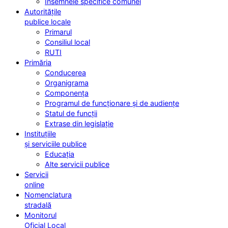
Însemnele specifice comunei
Autoritățile
publice locale
Primarul
Consiliul local
RUTI
Primăria
Conducerea
Organigrama
Componența
Programul de funcționare și de audiențe
Statul de funcții
Extrase din legislație
Instituțiile
și serviciile publice
Educația
Alte servicii publice
Servicii
online
Nomenclatura
stradală
Monitorul
Oficial Local