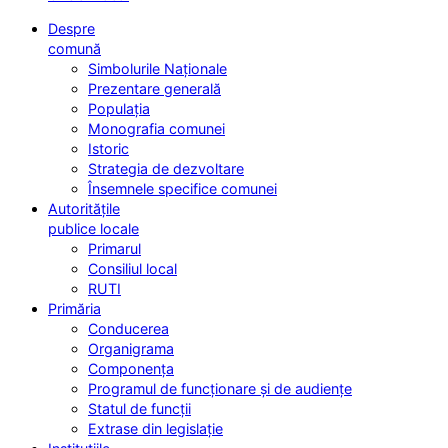
Despre
comună
Simbolurile Naționale
Prezentare generală
Populația
Monografia comunei
Istoric
Strategia de dezvoltare
Însemnele specifice comunei
Autoritățile
publice locale
Primarul
Consiliul local
RUTI
Primăria
Conducerea
Organigrama
Componența
Programul de funcționare și de audiențe
Statul de funcții
Extrase din legislație