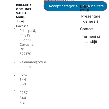
Acest conținut este blocat până când acceptați categoria corespunzătoare de cookie-uri.
PRIMĂRIA
Accept categoria Funcționalitate
LINKURI
COMUNEI
UTILE
VALEA
Prezentare
MARE
generală
Județul
Covasna
Contact
Principală,
nr. 319,
Termeni și
Județul
condiții
Covasna,
CP
527170
valeamare@cv.e-
adm.ro
0267
344
653
0267
344
631