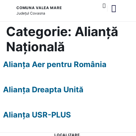
COMUNA VALEA MARE
Județul
Covasna
și serviciile publice
Categorie:
Alianță
Națională
Alianța Aer pentru România
Alianța Dreapta Unită
Alianța USR-PLUS
LOCALIZARE