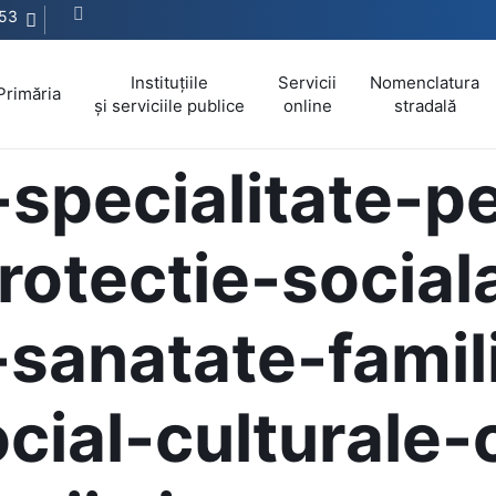
53
Instituțiile
Servicii
Nomenclatura
Primăria
și serviciile publice
online
stradală
specialitate-p
otectie-social
sanatate-famil
ocial-culturale-