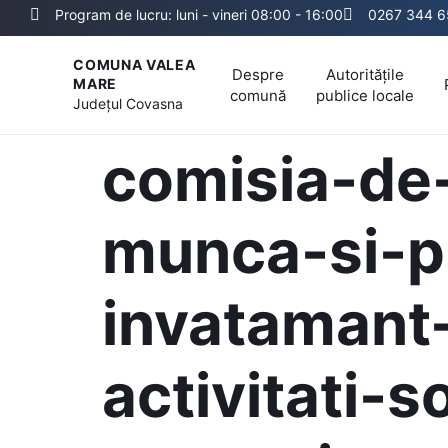
Program de lucru: luni - vineri 08:00 - 16:00
0267 344 6
COMUNA VALEA
Despre
Autoritățile
MARE
comună
publice locale
Județul
Covasna
comisia-de-
munca-si-pr
invatamant-
activitati-s