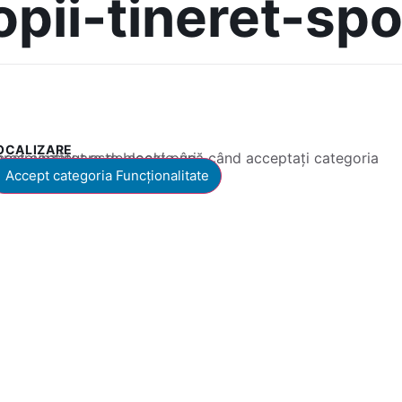
opii-tineret-spo
OCALIZARE
 conținut este blocat până când acceptați categoria corespunzătoare de cookie-uri.
Accept categoria Funcționalitate