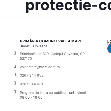
protectie-c
PRIMĂRIA COMUNEI VALEA MARE
L
Acest
Județul
Covasna
Principală, nr. 319, Județul Covasna, CP
527170
valeamare@cv.e-adm.ro
0267 344 653
0267 344 631
Program de lucru cu publicul:
luni - vineri
08:00 - 16:00