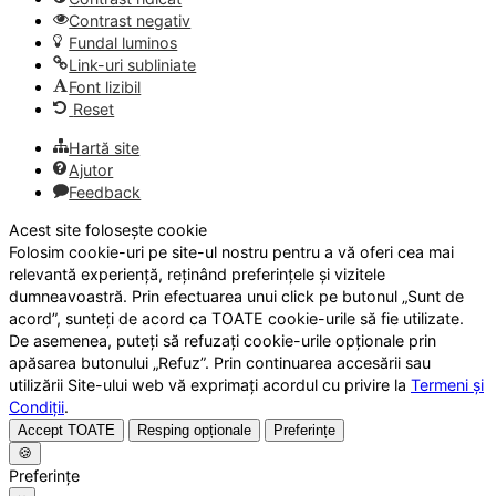
Contrast negativ
Fundal luminos
Link-uri subliniate
Font lizibil
Reset
Hartă site
Ajutor
Feedback
Acest site folosește cookie
Folosim cookie-uri pe site-ul nostru pentru a vă oferi cea mai
relevantă experiență, reținând preferințele și vizitele
dumneavoastră. Prin efectuarea unui click pe butonul „Sunt de
acord”, sunteți de acord ca TOATE cookie-urile să fie utilizate.
De asemenea, puteți să refuzați cookie-urile opționale prin
apăsarea butonului „Refuz”. Prin continuarea accesării sau
utilizării Site-ului web vă exprimați acordul cu privire la
Termeni și
Condiții
.
Accept TOATE
Resping opționale
Preferințe
🍪
Preferințe