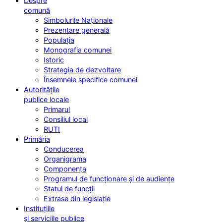
Despre
comună
Simbolurile Naționale
Prezentare generală
Populația
Monografia comunei
Istoric
Strategia de dezvoltare
Însemnele specifice comunei
Autoritățile
publice locale
Primarul
Consiliul local
RUTI
Primăria
Conducerea
Organigrama
Componența
Programul de funcționare și de audiențe
Statul de funcții
Extrase din legislație
Instituțiile
și serviciile publice