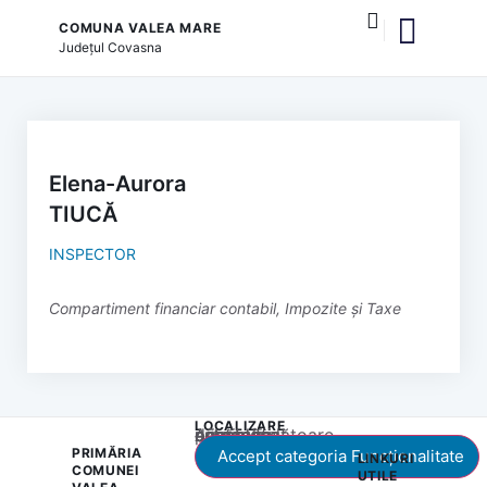
COMUNA VALEA MARE
Județul
Covasna
și serviciile publice
Elena-Aurora
TIUCĂ
INSPECTOR
Compartiment financiar contabil, Impozite și Taxe
LOCALIZARE
Acest conținut este blocat până când acceptați categoria corespunzătoare de cookie-uri.
PRIMĂRIA
Accept categoria Funcționalitate
LINKURI
COMUNEI
UTILE