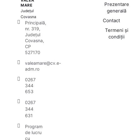
VALEA
Prezentare
MARE
generală
Județul
Covasna
Contact
Principală,
nr. 319,
Termeni și
Județul
condiții
Covasna,
CP
527170
valeamare@cv.e-
adm.ro
0267
344
653
0267
344
631
Program
de lucru
cu