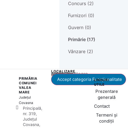
Concurs (2)
Furnizori (0)
Guvern (0)
Primărie (17)
Vânzare (2)
LOCALIZARE
Acest conținut este blocat până când acceptați categoria corespunzătoare de cookie-uri.
PRIMĂRIA
Accept categoria Funcționalitate
LINKURI
COMUNEI
UTILE
VALEA
Prezentare
MARE
generală
Județul
Covasna
Contact
Principală,
nr. 319,
Termeni și
Județul
condiții
Covasna,