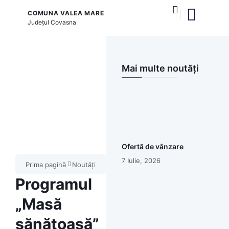
COMUNA VALEA MARE
Județul
Covasna
și serviciile publice
Mai multe noutăți
Ofertă de vânzare
7 Iulie, 2026
Prima pagină
Noutăți
Programul
„Masă
sănătoasă”