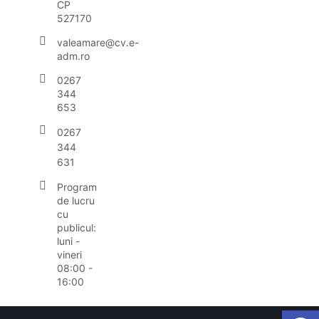
CP
527170
valeamare@cv.e-
adm.ro
0267
344
653
0267
344
631
Program
de lucru
cu
publicul:
luni -
vineri
08:00 -
16:00
Open