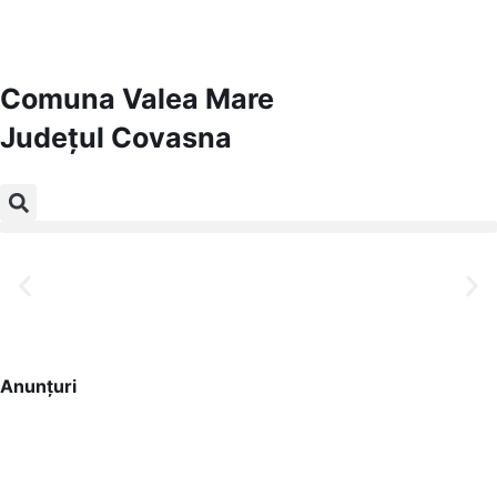
Comuna Valea Mare
Județul
Covasna
Comuna Valea Mare
Județul Covasna
Anunțuri
Bine ați venit pe site-ul nostru!