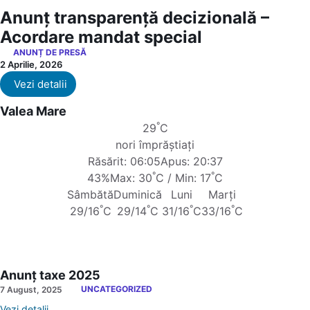
Anunț transparență decizională –
Acordare mandat special
ANUNȚ DE PRESĂ
2 Aprilie, 2026
Vezi detalii
Valea Mare
°
29
C
nori împrăștiați
Răsărit: 06:05
Apus: 20:37
°
°
43%
Max: 30
C / Min: 17
C
Sâmbătă
Duminică
Luni
Marți
°
°
°
°
29/16
C
29/14
C
31/16
C
33/16
C
Anunț taxe 2025
UNCATEGORIZED
7 August, 2025
Vezi detalii