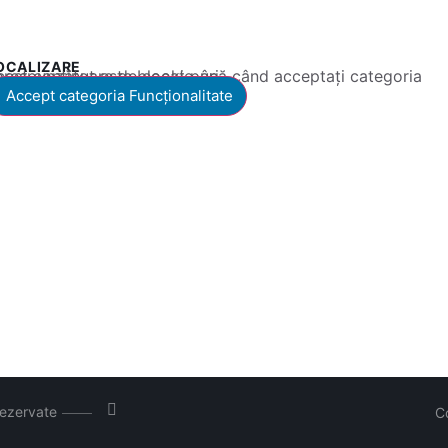
OCALIZARE
 conținut este blocat până când acceptați categoria corespunzătoare de cookie-uri.
Accept categoria Funcționalitate
rezervate
C