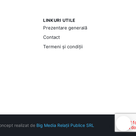
LINKURI UTILE
Prezentare generală
Contact
Termeni și condiții
🍪
oncept realizat de
Big Media Relații Publice SRL