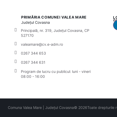
PRIMĂRIA COMUNEI VALEA MARE
L
Acest
Județul
Covasna
Principală, nr. 319, Județul Covasna, CP
527170
valeamare@cv.e-adm.ro
0267 344 653
0267 344 631
Program de lucru cu publicul:
luni - vineri
08:00 - 16:00
Comuna Valea Mare | Județul Covasna
© 2026
Toate drepturile 