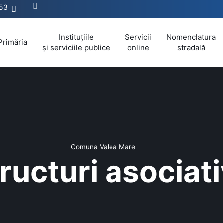
53
Instituțiile
Servicii
Nomenclatura
Primăria
și serviciile publice
online
stradală
Comuna Valea Mare
ructuri asociat