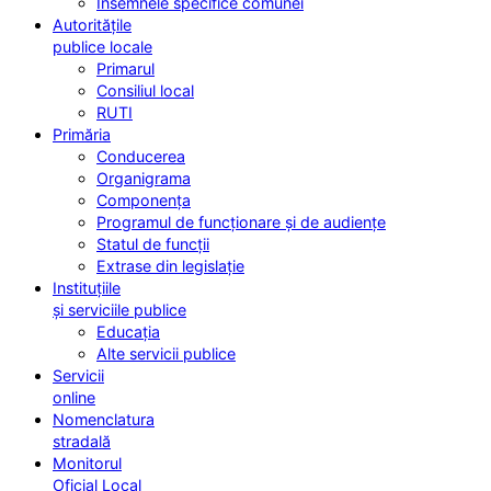
Însemnele specifice comunei
Autoritățile
publice locale
Primarul
Consiliul local
RUTI
Primăria
Conducerea
Organigrama
Componența
Programul de funcționare și de audiențe
Statul de funcții
Extrase din legislație
Instituțiile
și serviciile publice
Educația
Alte servicii publice
Servicii
online
Nomenclatura
stradală
Monitorul
Oficial Local