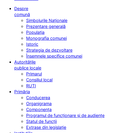
Despre
comună
Simbolurile Naționale
Prezentare generală
Populația
Monografia comunei
Istoric
Strategia de dezvoltare
Însemnele specifice comunei
Autoritățile
publice locale
Primarul
Consiliul local
RUTI
Primăria
Conducerea
Organigrama
Componența
Programul de funcționare și de audiențe
Statul de funcții
Extrase din legislație