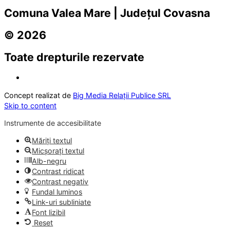
Comuna Valea Mare | Județul Covasna
© 2026
Toate drepturile rezervate
Concept realizat de
Big Media Relații Publice SRL
Skip to content
Instrumente de accesibilitate
Măriți textul
Micșorați textul
Alb-negru
Contrast ridicat
Contrast negativ
Fundal luminos
Link-uri subliniate
Font lizibil
Reset