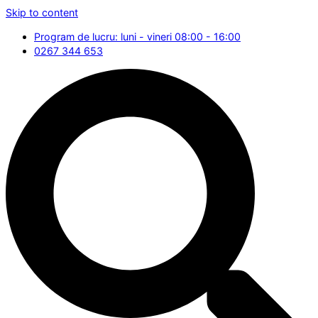
Skip to content
Program de lucru: luni - vineri 08:00 - 16:00
0267 344 653