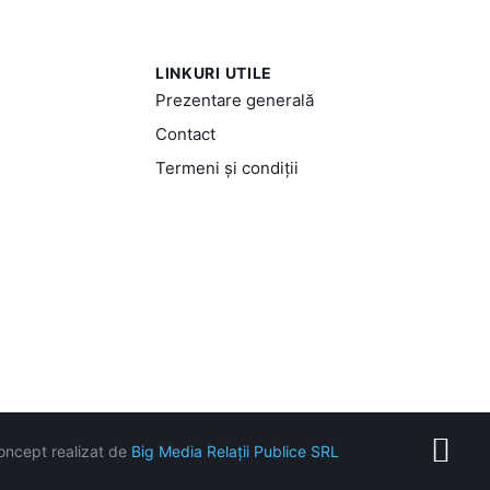
LINKURI UTILE
Prezentare generală
Contact
Termeni și condiții
oncept realizat de
Big Media Relații Publice SRL