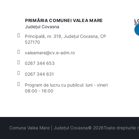
PRIMĂRIA COMUNEI VALEA MARE
L
Acest
Județul
Covasna
Principală, nr. 319, Județul Covasna, CP
527170
valeamare@cv.e-adm.ro
0267 344 653
0267 344 631
Program de lucru cu publicul:
luni - vineri
08:00 - 16:00
Comuna Valea Mare | Județul Covasna
© 2026
Toate drepturile 