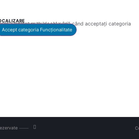
OCALIZARE
 conținut este blocat până când acceptați categoria corespunzătoare de cookie-uri.
Accept categoria Funcționalitate
rezervate
C