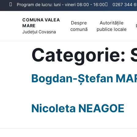
Program de lucru: luni - vineri 08:00 - 16:00
0267 344 6
COMUNA VALEA
Despre
Autoritățile
MARE
comună
publice locale
Județul
Covasna
Categorie:
Bogdan-Ștefan MA
Nicoleta NEAGOE