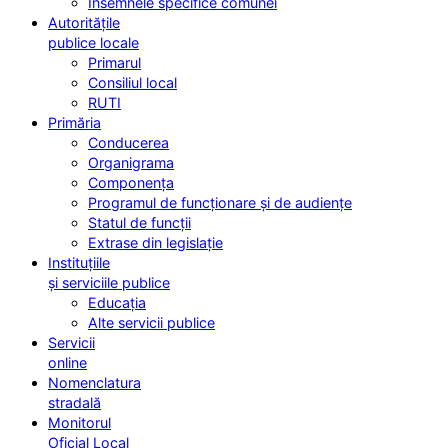
Însemnele specifice comunei
Autoritățile
publice locale
Primarul
Consiliul local
RUTI
Primăria
Conducerea
Organigrama
Componența
Programul de funcționare și de audiențe
Statul de funcții
Extrase din legislație
Instituțiile
și serviciile publice
Educația
Alte servicii publice
Servicii
online
Nomenclatura
stradală
Monitorul
Oficial Local