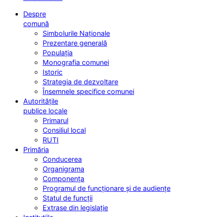
Despre
comună
Simbolurile Naționale
Prezentare generală
Populația
Monografia comunei
Istoric
Strategia de dezvoltare
Însemnele specifice comunei
Autoritățile
publice locale
Primarul
Consiliul local
RUTI
Primăria
Conducerea
Organigrama
Componența
Programul de funcționare și de audiențe
Statul de funcții
Extrase din legislație