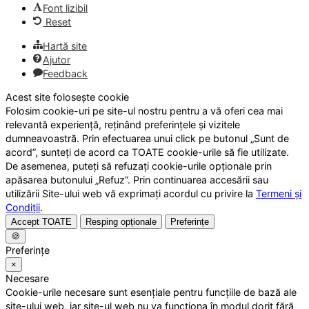
Font lizibil
Reset
Hartă site
Ajutor
Feedback
Acest site folosește cookie
Folosim cookie-uri pe site-ul nostru pentru a vă oferi cea mai
relevantă experiență, reținând preferințele și vizitele
dumneavoastră. Prin efectuarea unui click pe butonul „Sunt de
acord”, sunteți de acord ca TOATE cookie-urile să fie utilizate.
De asemenea, puteți să refuzați cookie-urile opționale prin
apăsarea butonului „Refuz”. Prin continuarea accesării sau
utilizării Site-ului web vă exprimați acordul cu privire la
Termeni și
Condiții
.
Accept TOATE
Resping opționale
Preferințe
🍪
Preferințe
×
Necesare
Cookie-urile necesare sunt esențiale pentru funcțiile de bază ale
site-ului web, iar site-ul web nu va funcționa în modul dorit fără