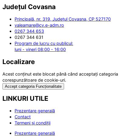
Județul
Covasna
Principală, nr. 319, Județul Covasna, CP 527170
valeamare@cv.e-adm.ro
0267 344 653
0267 344 631
Program de lucru cu publicul:
luni - vineri 08:00 - 16:00
Localizare
Acest conținut este blocat până când acceptați categoria
corespunzătoare de cookie-uri.
Accept categoria Funcționalitate
LINKURI UTILE
Prezentare generală
Contact
Termeni și condiții
Prezentare generală