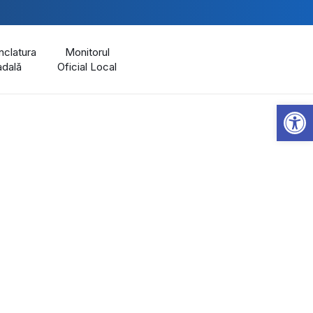
clatura
Monitorul
adală
Oficial Local
Open 