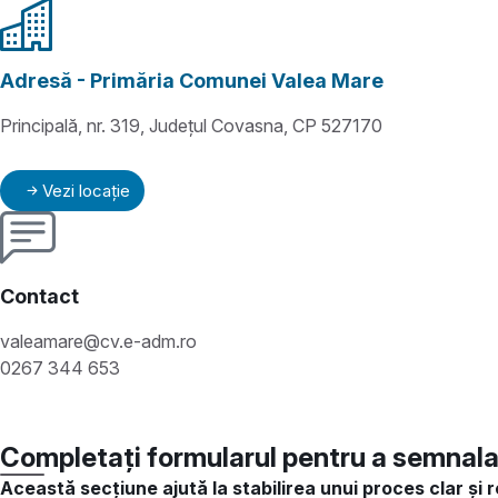
Adresă - Primăria Comunei Valea Mare
Principală, nr. 319, Județul Covasna, CP 527170
Vezi locație
Contact
valeamare@cv.e-adm.ro
0267 344 653
Completați formularul pentru a semnala 
Această secțiune ajută la stabilirea unui proces clar și