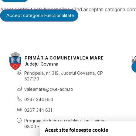
Acest conținut este blocat până când acceptați categoria cor
Accept categoria Funcționalitate
PRIMĂRIA COMUNEI VALEA MARE
L
Acest conținu
Județul
Covasna
Principală, nr. 319, Județul Covasna, CP
527170
valeamare@cv.e-adm.ro
0267 344 653
0267 344 631
Program de lucru cu publicul:
luni - vineri
08:00 - 16:00
Acest site folosește cookie