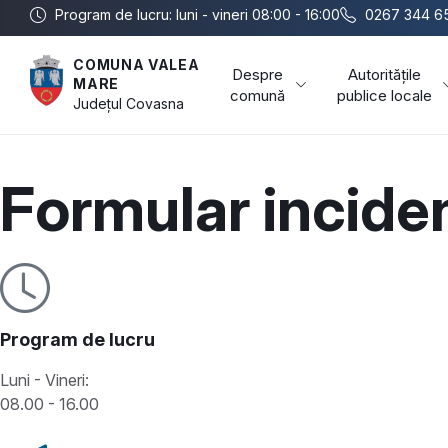
Program de lucru: luni - vineri 08:00 - 16:00
0267 344 6
COMUNA VALEA
Despre
Autoritățile
MARE
comună
publice locale
Județul
Covasna
Formular inciden
Program de lucru
Luni - Vineri:
08.00 - 16.00