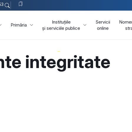
53
Instituțiile
Servicii
Nomen
Primăria
și serviciile publice
online
str
Comuna Valea Mare
Integritate instituțională
te integritate