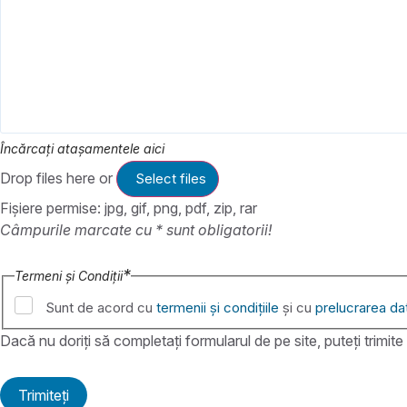
Încărcați atașamentele aici
Drop files here or
Select files
Fișiere permise: jpg, gif, png, pdf, zip, rar
Câmpurile marcate cu * sunt obligatorii!
*
Termeni și Condiții
Sunt de acord cu
termenii și condițiile
și cu
prelucrarea da
Dacă nu doriți să completați formularul de pe site, puteți trimit