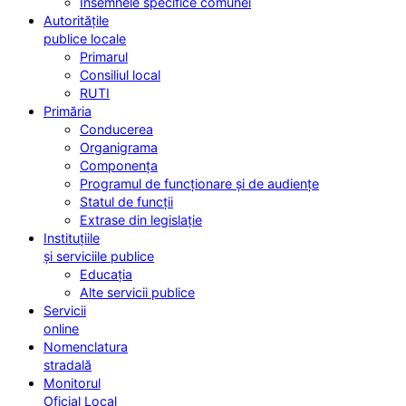
Însemnele specifice comunei
Autoritățile
publice locale
Primarul
Consiliul local
RUTI
Primăria
Conducerea
Organigrama
Componența
Programul de funcționare și de audiențe
Statul de funcții
Extrase din legislație
Instituțiile
și serviciile publice
Educația
Alte servicii publice
Servicii
online
Nomenclatura
stradală
Monitorul
Oficial Local