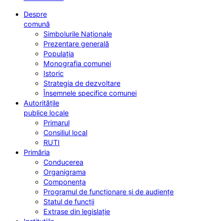
Despre
comună
Simbolurile Naționale
Prezentare generală
Populația
Monografia comunei
Istoric
Strategia de dezvoltare
Însemnele specifice comunei
Autoritățile
publice locale
Primarul
Consiliul local
RUTI
Primăria
Conducerea
Organigrama
Componența
Programul de funcționare și de audiențe
Statul de funcții
Extrase din legislație